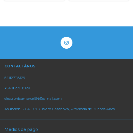
CONTACTÁNOS
541127118129
+54 11 2711 8129
electronicamarcel64@gmail.com
Asunción 6014, B1765 Isidro Casanova, Provincia de Buenos Aires
Medios de pago