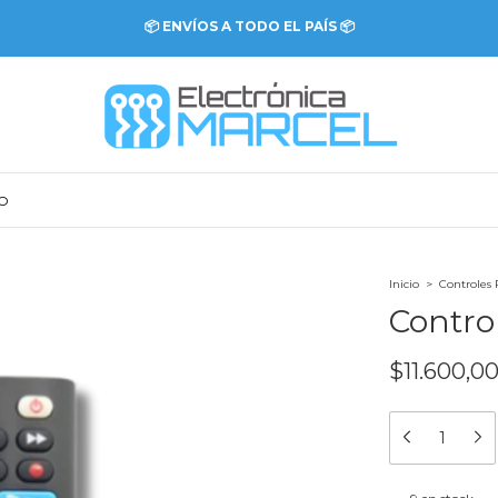
📦 ENVÍOS A TODO EL PAÍS 📦
O
Inicio
>
Controles
Contr
$11.600,0