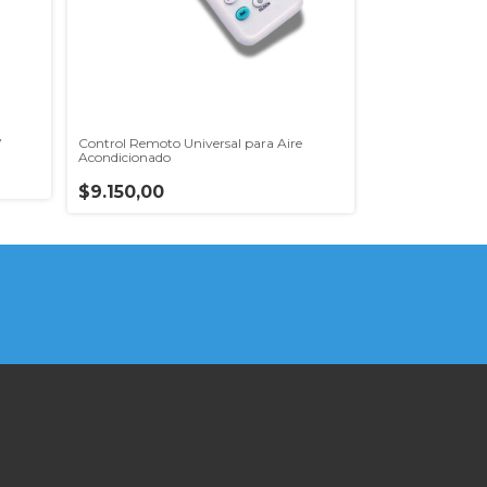
V
Control Remoto Universal para Aire
Control remot
Acondicionado
SERVICE
$9.150,00
$10.143,00