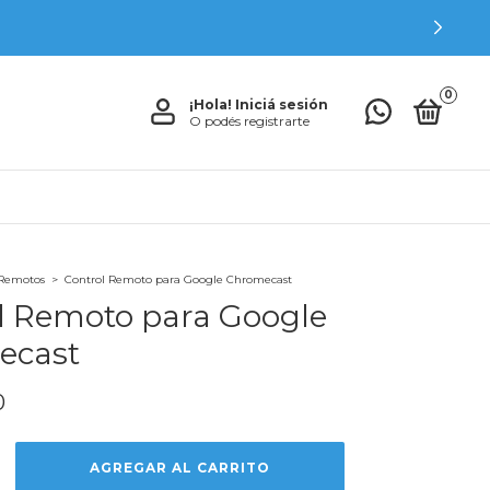
0
¡Hola!
Iniciá sesión
O podés registrarte
 Remotos
>
Control Remoto para Google Chromecast
l Remoto para Google
ecast
0