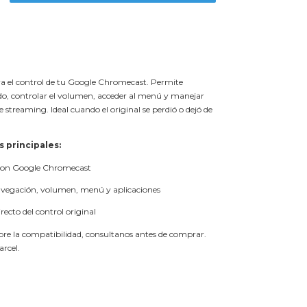
a el control de tu Google Chromecast. Permite
o, controlar el volumen, acceder al menú y manejar
e streaming. Ideal cuando el original se perdió o dejó de
s principales:
con Google Chromecast
avegación, volumen, menú y aplicaciones
ecto del control original
obre la compatibilidad, consultanos antes de comprar.
arcel.