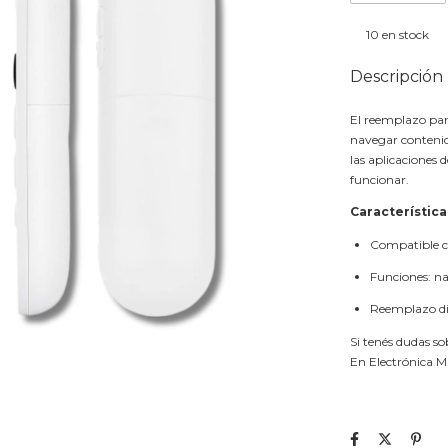
10
en stock
Descripción
El reemplazo par
navegar contenid
las aplicaciones d
funcionar.
Característica
Compatible 
Funciones: n
Reemplazo dir
Si tenés dudas s
En Electrónica M