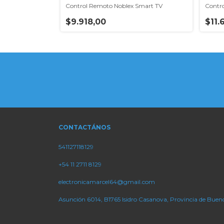
 Smart TV
Control Remoto Noblex Smart TV
Contr
$9.918,00
$11.
CONTACTÁNOS
541127118129
+54 11 2711 8129
electronicamarcel64@gmail.com
Asunción 6014, B1765 Isidro Casanova, Provincia de Bueno