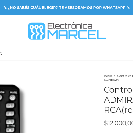
🔧 ¿NO SABÉS CUÁL ELEGIR? TE ASESORAMOS POR WHATSAPP 🔧
O
Inicio
>
Controles
RCA(rc524)
Contro
ADMIR
RCA(rc
$12.000,0