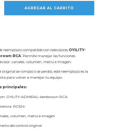
e reemplazo compatible con televisores
OYILITY-
brown-RCA
. Permite manejar las funciones
elevisor: canales, volumen, menú e imagen.
 original se rompió o se perdió, este reemplazo es la
ecta para volver a manejar tu equipo.
s principales:
con: OYILITY-ADMIRAL-kenbrown-RCA
erencia: RC524
anales, volumen, menú e imagen
ecto del control original