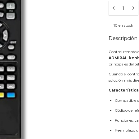
10
en stock
Descripción
Control remoto d
ADMIRAL-ken
principales del t
Cuando el control
solución más dir
Característica
Compatible 
Código de ref
Funciones: c
Reemplazo dir