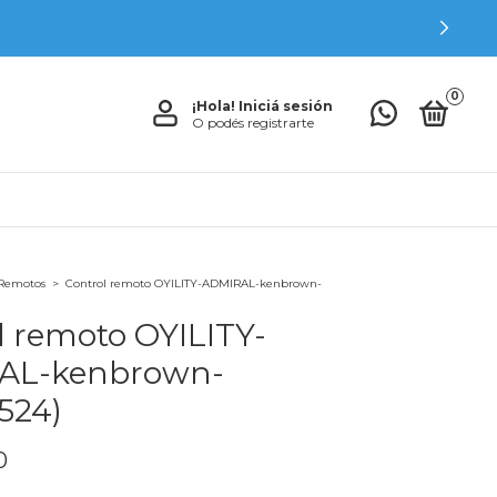
0
¡Hola!
Iniciá sesión
O podés registrarte
 Remotos
>
Control remoto OYILITY-ADMIRAL-kenbrown-
l remoto OYILITY-
AL-kenbrown-
524)
0